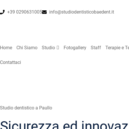
+39 0290631005
info@studiodentisticobaedent.it
Home
Chi Siamo
Studio
Fotogallery
Staff
Terapie e T
Contattaci
Home
•
Studio
Studio dentistico a Paullo
Sicurezza ed innovaz