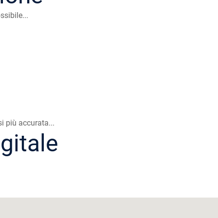
sibile...
 più accurata...
gitale