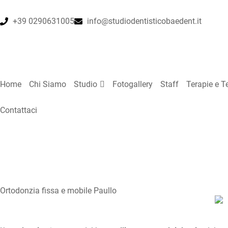
+39 0290631005
info@studiodentisticobaedent.it
Home
Chi Siamo
Studio
Fotogallery
Staff
Terapie e T
Contattaci
Home
•
Terapie e Tecnologie
•
Ortodonzia fissa e mobile
Ortodonzia fissa e mobile Paullo