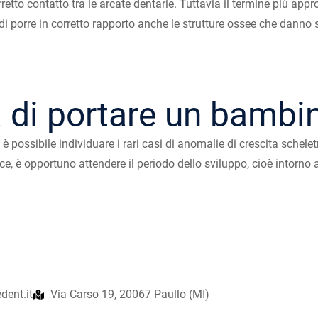
retto contatto tra le arcate dentarie. Tuttavia il termine più appr
a di porre in corretto rapporto anche le strutture ossee che dan
a di portare un bambi
à è possibile individuare i rari casi di anomalie di crescita sche
ece, è opportuno attendere il periodo dello sviluppo, cioè intorno 
dent.it
Via Carso 19, 20067 Paullo (MI)