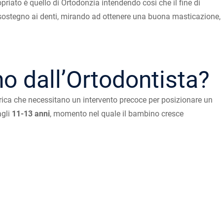
opriato è quello di Ortodonzia intendendo così che il fine di
no sostegno ai denti, mirando ad ottenere una buona masticazione,
no dall’Ortodontista?
letrica che necessitano un intervento precoce per posizionare un
agli
11-13 anni
, momento nel quale il bambino cresce