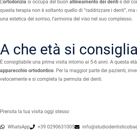
L’
ortodonzia
si occupa del buon
allineamento dei denti
e del cor
questa terapia non è soltanto quello di “raddrizzare i denti”, m
una estetica del sorriso, l’armonia del viso nel suo complesso.
A che età si consigli
È consigliabile una prima visita intorno ai 5-6 anni. A questa et
apparecchio ortodontico
. Per la maggior parte dei pazienti, inv
velocemente e si completa la permuta dei denti.
Prenota la tua visita oggi stesso
WhatsApp
+39 0290631005
info@studiodentisticobae